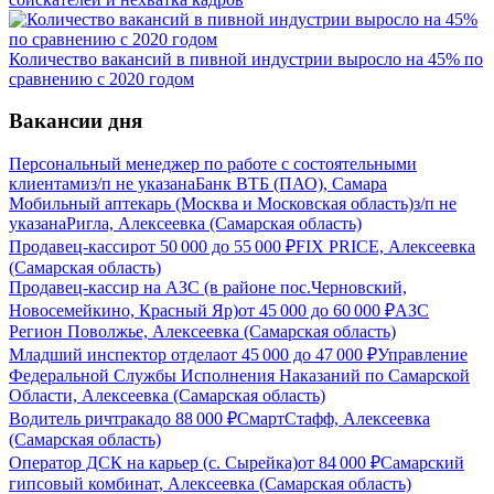
Количество вакансий в пивной индустрии выросло на 45% по
сравнению с 2020 годом
Вакансии дня
Персональный менеджер по работе с состоятельными
клиентами
з/п не указана
Банк ВТБ (ПАО), Самара
Мобильный аптекарь (Москва и Московская область)
з/п не
указана
Ригла, Алексеевка (Самарская область)
Продавец-кассир
от
50 000
до
55 000
₽
FIX PRICE, Алексеевка
(Самарская область)
Продавец-кассир на АЗС (в районе пос.Черновский,
Новосемейкино, Красный Яр)
от
45 000
до
60 000
₽
АЗС
Регион Поволжье, Алексеевка (Самарская область)
Младший инспектор отдела
от
45 000
до
47 000
₽
Управление
Федеральной Службы Исполнения Наказаний по Самарской
Области, Алексеевка (Самарская область)
Водитель ричтрака
до
88 000
₽
СмартСтафф, Алексеевка
(Самарская область)
Оператор ДСК на карьер (с. Сырейка)
от
84 000
₽
Самарский
гипсовый комбинат, Алексеевка (Самарская область)