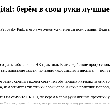
tal: берём в свои руки лучши
Petrovsky Park, и его уже очень ждут эйчары всей страны. Ведь 
оздать работающие НR-практики. Взаимодействие профессионало
 выстраивание связей, полезная информация и инсайты — вот те
рограмму саммита входят сразу три обучающих интерактивных в
ала, чем займутся участники воркшопов и какие практики попробу
на Мигунова, партнёр Scrumtrek, эксперт по организационному развитию и вознагражд