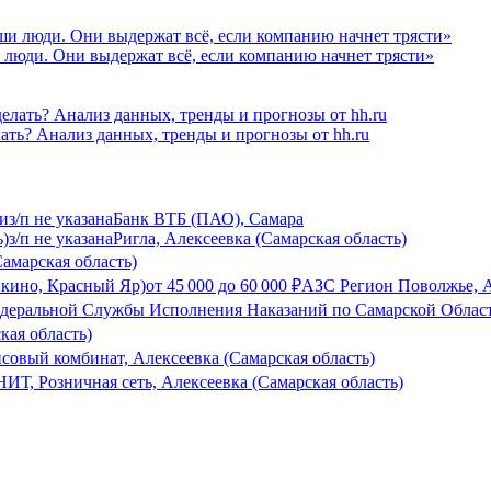
 люди. Они выдержат всё, если компанию начнет трясти»
лать? Анализ данных, тренды и прогнозы от hh.ru
ми
з/п не указана
Банк ВТБ (ПАО), Самара
ь)
з/п не указана
Ригла, Алексеевка (Самарская область)
амарская область)
йкино, Красный Яр)
от
45 000
до
60 000
₽
АЗС Регион Поволжье, А
деральной Службы Исполнения Наказаний по Самарской Области
кая область)
совый комбинат, Алексеевка (Самарская область)
Т, Розничная сеть, Алексеевка (Самарская область)