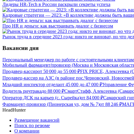
Лидеры HR-Tech в России раскрыли секреты успеха
Кадровые стратегии — 2023: «В коллективе должны быть ваши
Про HR и деньги: как выстраивать диалог с бизнесом
Рынок труда в середине 2023 года: никто не виноват, но что де
Вакансии дня
Персональный менеджер по работе с состоятельными клиента
Мобильный фармацевт/провизор (Москва и Московская област
Продавец-кассир
от
50 000
до
55 000
₽
FIX PRICE, Алексеевка (С
Продавец-кассир на АЗС (в районе пос.Черновский, Новосеме
Младший инспектор отдела
от
45 000
до
47 000
₽
Управление Фе
Водитель ричтрака
до
88 000
₽
СмартСтафф, Алексеевка (Самарс
Оператор ДСК на карьер (с. Сырейка)
от
84 000
₽
Самарский гип
Фармацевт-провизор (Пионерская ул, дом № 7)
от
88 246
₽
МАГНИ
HeadHunter
Размещение вакансий
Поиск по резюме
О компании