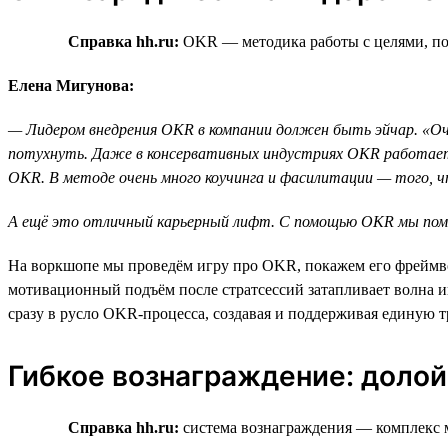
Справка hh.ru:
OKR — методика работы с целями, пом
Елена Мигунова:
— Лидером внедрения OKR в компании должен быть эйчар. «Оча
потухнуть. Даже в консервативных индустриях OKR работает 
ОKR. В методе очень много коучинга и фасилитации — того, 
А ещё это отличный карьерный лифт. С помощью OKR мы помога
На воркшопе мы проведём игру про OKR, покажем его фреймво
мотивационный подъём после стратсессий затапливает волна и
сразу в русло OKR-процесса, создавая и поддерживая единую т
Гибкое вознаграждение: долой
Справка hh.ru:
система вознаграждения — комплекс 