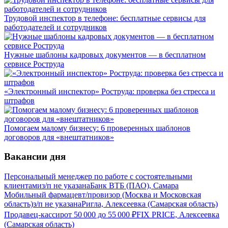
Трудовой инспектор в телефоне: бесплатные сервисы для
работодателей и сотрудников
Нужные шаблоны кадровых документов — в бесплатном
сервисе Роструда
«Электронный инспектор» Роструда: проверка без стресса и
штрафов
Помогаем малому бизнесу: 6 проверенных шаблонов
договоров для «внештатников»
Вакансии дня
Персональный менеджер по работе с состоятельными
клиентами
з/п не указана
Банк ВТБ (ПАО), Самара
Мобильный фармацевт/провизор (Москва и Московская
область)
з/п не указана
Ригла, Алексеевка (Самарская область)
Продавец-кассир
от
50 000
до
55 000
₽
FIX PRICE, Алексеевка
(Самарская область)