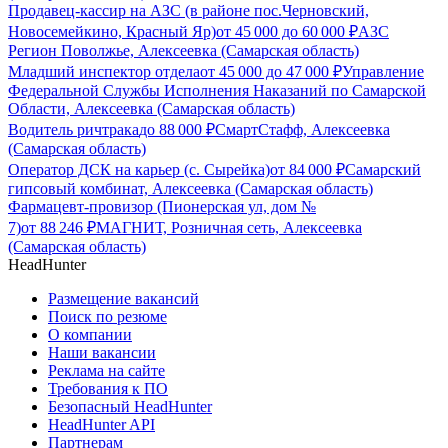
Продавец-кассир на АЗС (в районе пос.Черновский,
Новосемейкино, Красный Яр)
от
45 000
до
60 000
₽
АЗС
Регион Поволжье, Алексеевка (Самарская область)
Младший инспектор отдела
от
45 000
до
47 000
₽
Управление
Федеральной Службы Исполнения Наказаний по Самарской
Области, Алексеевка (Самарская область)
Водитель ричтрака
до
88 000
₽
СмартСтафф, Алексеевка
(Самарская область)
Оператор ДСК на карьер (с. Сырейка)
от
84 000
₽
Самарский
гипсовый комбинат, Алексеевка (Самарская область)
Фармацевт-провизор (Пионерская ул, дом №
7)
от
88 246
₽
МАГНИТ, Розничная сеть, Алексеевка
(Самарская область)
HeadHunter
Размещение вакансий
Поиск по резюме
О компании
Наши вакансии
Реклама на сайте
Требования к ПО
Безопасный HeadHunter
HeadHunter API
Партнерам