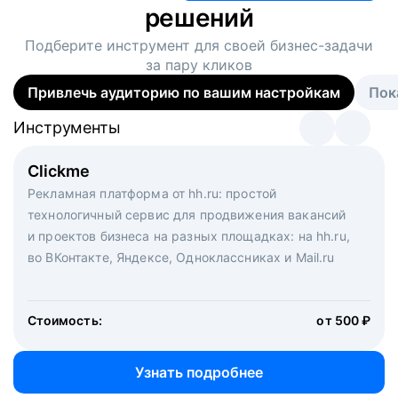
решений
Подберите инструмент для своей
бизнес-задачи
за пару кликов
Привлечь аудиторию по вашим настройкам
Пок
Инструменты
Инструменты
Инструменты
Виртуальный рекрутер
Clickme
Вакансия дня
Массовый подбор под ключ. Решите, сколько
Рекламная платформа от hh.ru: простой
Рекламный формат для вакансий на главной странице
кандидатов и когда вам нужно, и за дело возьмутся
технологичный сервис для продвижения вакансий
hh.ru. Увеличивает количество откликов
маркетологи, рекрутеры и проектные менеджеры
и проектов бизнеса на разных площадках: на hh.ru,
hh.ru с целым набором digital-инструментов
во ВКонтакте, Яндексе, Одноклассниках и Mail.ru
Стоимость:
от 200 000 ₽
Узнать подробнее
Стоимость:
от 500 ₽
Узнать подробнее
Узнать подробнее