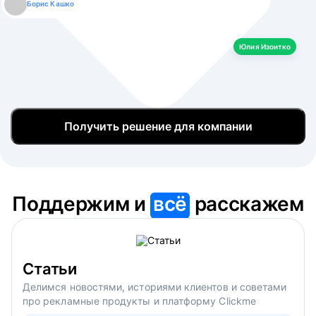
Борис Кашко
Юлия Изоитко
Александр Кулагин
Даниил Макаров
Екатерина Лазаренко
Юлия Изоитко
Получить решение для компании
Поддержим и
всё
расскажем
Статьи
Делимся новостями, историями клиентов и советами
про рекламные продукты и платформу Clickme