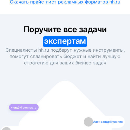
Скачать прайс-лист рекламных форматов hh.ru
Поручите все задачи
экспертам
Специалисты hh.ru подберут нужные инструменты,
помогут спланировать бюджет и найти лучшую
стратегию для ваших
бизнес-задач
+ ещё
4
эксперта
Екатерина Лазаренко
Александр Кулагин
Даниил Макаров
Борис Кашко
Юлия Изоитко