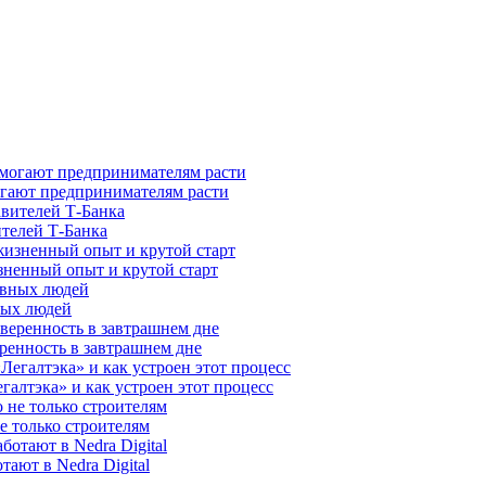
гают предпринимателям расти
ителей Т-Банка
зненный опыт и крутой старт
ных людей
ренность в завтрашнем дне
галтэка» и как устроен этот процесс
е только строителям
ают в Nedra Digital