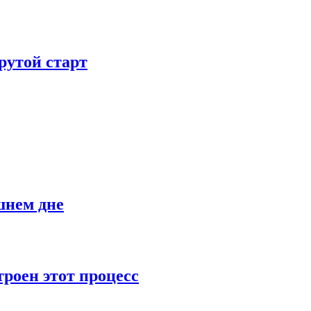
рутой старт
шнем дне
роен этот процесс