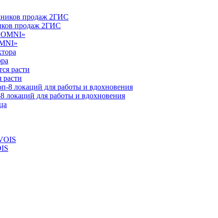
ников продаж 2ГИС
OMNI»
ора
 расти
-8 локаций для работы и вдохновения
OIS