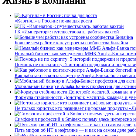
Жизнь в компании
«Каргилл» в России: почва для роста
ГК «Император»: путешествовать, работая вахтой
Больше чем работа: как устроены сообщества Билайна
Немалый бизнес: как менеджеры ММБ Альфа-Банка помо
Помощь не по скрипту: 5 историй поддержки и представ
Как работают в контакт-центре Альфа-Банка: богатый жи
Мобильный банкир в Альфа-Банке: профессия для актив
Формула стабильности Донстрой: масштаб, команда и уве
Не только юристы: кто развивает цифровые продукты «Ле
Симфония профессий в Sminex: почему здесь интересно н
Пять мифов об ИТ в нефтянке — и как на самом деле работ