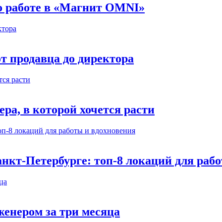
 о работе в «Магнит OMNI»
т продавца до директора
а, в которой хочется расти
нкт-Петербурге: топ-8 локаций для раб
енером за три месяца