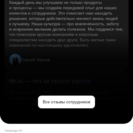
Каждый день мы улучшаем не только продукты
и процессы — мы создаём передовой опыт для наших
клиентов и сотрудников. Это помогает нам находить
решения, которые действительно меняют жизнь людей
к лучшему. Наша культура — про вовлечённость, заботу
и искреннее желание делать полезное. Мы гордимся тем,
что помогаем крутым компаниям и классным
специалистам находить друг друга. Быть частью таких
изменений по‑настоящему вдохновляет.
Сергей Чертов
hh.ru — это не просто работа
Это эмпатичные люди, заслуженные победы и дух
свободы. Мы помогаем миру и создаём лучший сервис
Все отзывы сотрудников
по поиску работы в стране.
Ольга Емельянова
*команда hh