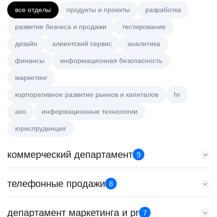
все отделы
продукты и проекты
разработка
развитие бизнеса и продажи
тестирование
дизайн
клиентский сервис
аналитика
финансы
информационная безопасность
маркетинг
корпоративное развитие рынков и капиталов
hr
axo
информационные технологии
юриспруденция
коммерческий департамент
9
Key Account Manager (EdTech)
телефонные продажи
8
HeadHunter::Коммерческий департамент
вчера
Менеджер по привлечению клиентов (B2B)
департамент маркетинга и pr
150000 ₽
7