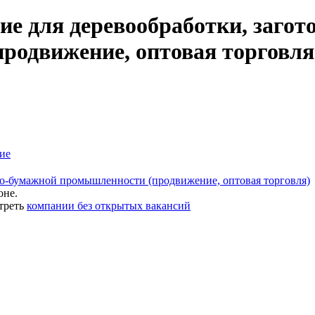
е для деревообработки, загото
одвижение, оптовая торговля)
ие
зно-бумажной промышленности (продвижение, оптовая торговля)
оне.
треть
компании без открытых вакансий