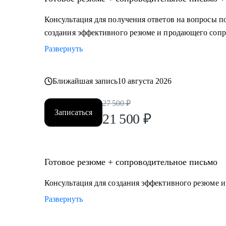
• IT-специалистам от Junior до Lead уровня:
- разработка, аналитика, тестирование
Консультация для получения ответов на вопросы по
- Product & Project management
создания эффективного резюме и продающего сопр
- UX/UI, Data-направления (BI, DA, DS, DE, ML)
Развернуть
- техническая поддержка, DevOps и др.
- C-level: CPO, CTO, CDO, CDS, CDTO и др.
• HR и рекрутерам всех направлений
Ближайшая запись
10 августа 2026
• Руководителям высшего и среднего звена
27 500
₽
Записаться
21 500
₽
Готовое резюме + сопроводительное письмо
Консультация для создания эффективного резюме 
Развернуть