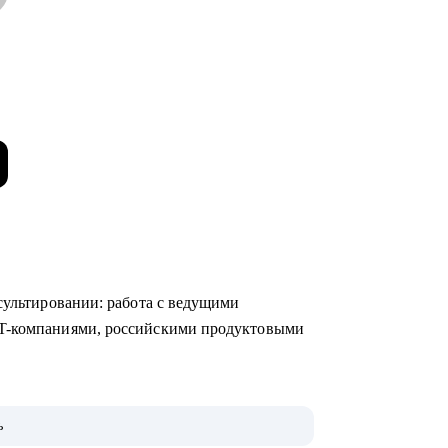
сультировании: работа с ведущими
IT-компаниями, российскими продуктовыми
уководителями (от junior до С-level).
ь
удничеству со мной.