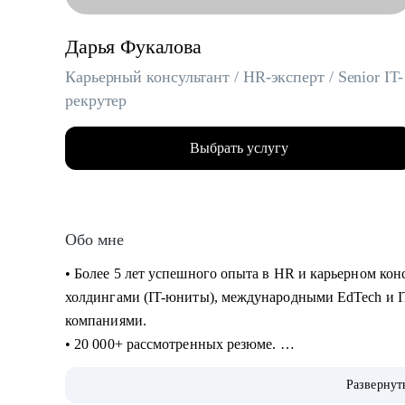
Дарья Фукалова
Карьерный консультант / HR-эксперт / Senior IT-
рекрутер
Выбрать услугу
Обо мне
• Более 5 лет успешного опыта в HR и карьерном кон
холдингами (IT-юниты), международными EdTech и 
компаниями.
• 20 000+ рассмотренных резюме.
• 10 000+ часов собеседований с IT-специалистами и р
Развернут
• 500+ соискателей получили офферы благодаря сотр