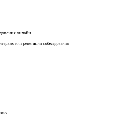
едования онлайн
нтервью или репетиции собеседования
нию