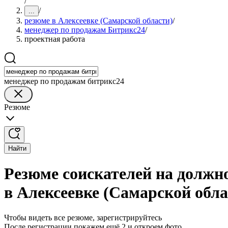
/
/
...
резюме в Алексеевке (Самарской области)
/
менеджер по продажам Битрикс24
/
проектная работа
менеджер по продажам битрикс24
Резюме
Найти
Резюме соискателей на должн
в Алексеевке (Самарской обла
Чтобы видеть все резюме, зарегистрируйтесь
После регистрации покажем ещё 2 и откроем фото