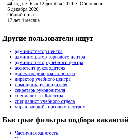
44
года
•
Был
12 декабря 2020
•
Обновлено
6 декабря 2020
Общий опыт
17
лет
4
месяца
Другие пользователи ищут
администратор центра
администратор торгового центра
администратор учебного центра
ассистент руководителя
директор дилерского центра
директор учебного центра
помощник руководителя
секретарь руководителя
специалист call-центра
специалист учебного отдела
управляющий торговым центром
Быстрые фильтры подбора вакансий
Частичная занятость