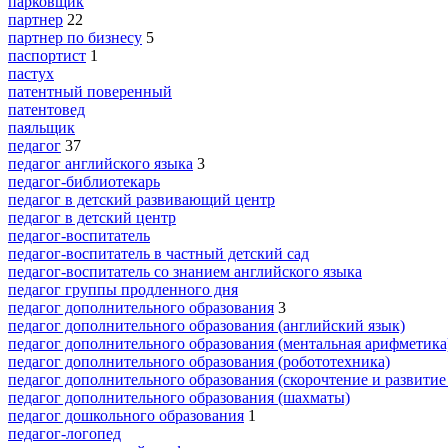
парковщик
партнер
22
партнер по бизнесу
5
паспортист
1
пастух
патентный поверенный
патентовед
паяльщик
педагог
37
педагог английского языка
3
педагог-библиотекарь
педагог в детский развивающий центр
педагог в детский центр
педагог-воспитатель
педагог-воспитатель в частный детский сад
педагог-воспитатель со знанием английского языка
педагог группы продленного дня
педагог дополнительного образования
3
педагог дополнительного образования (английский язык)
педагог дополнительного образования (ментальная арифметика
педагог дополнительного образования (робототехника)
педагог дополнительного образования (скорочтение и развитие
педагог дополнительного образования (шахматы)
педагог дошкольного образования
1
педагог-логопед