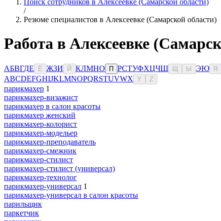
Поиск сотрудников в Алексеевке (Самарской области)
/
Резюме специалистов в Алексеевке (Самарской области)
Работа в Алексеевке (Самарск
А
Б
В
Г
Д
Е
Ж
З
И
К
Л
М
Н
О
Р
С
Т
У
Ф
Х
Ц
Ч
Ш
Э
Ю
Ё
Й
П
Щ
Ы
Я
A
B
C
D
E
F
G
H
I
J
K
L
M
N
O
P
Q
R
S
T
U
V
W
X
Y
Z
парикмахер
1
парикмахер-визажист
парикмахер в салон красоты
парикмахер женский
парикмахер-колорист
парикмахер-модельер
парикмахер-преподаватель
парикмахер-смежник
парикмахер-стилист
парикмахер-стилист (универсал)
парикмахер-технолог
парикмахер-универсал
1
парикмахер-универсал в салон красоты
парильщик
паркетчик