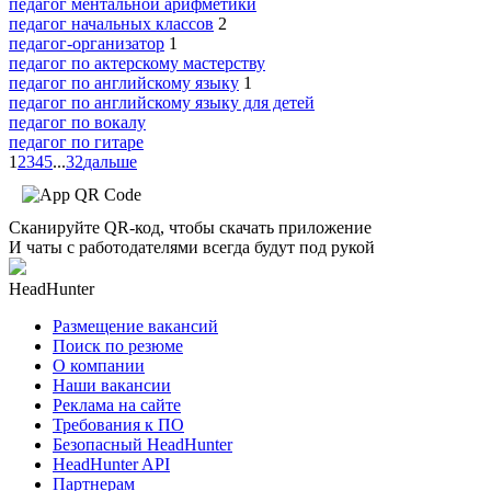
педагог ментальной арифметики
педагог начальных классов
2
педагог-организатор
1
педагог по актерскому мастерству
педагог по английскому языку
1
педагог по английскому языку для детей
педагог по вокалу
педагог по гитаре
1
2
3
4
5
...
32
дальше
Сканируйте QR-код, чтобы скачать приложение
И чаты с работодателями всегда будут под рукой
HeadHunter
Размещение вакансий
Поиск по резюме
О компании
Наши вакансии
Реклама на сайте
Требования к ПО
Безопасный HeadHunter
HeadHunter API
Партнерам