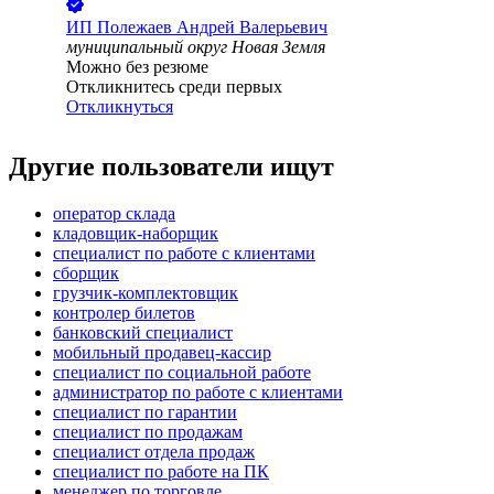
ИП
Полежаев Андрей Валерьевич
муниципальный округ Новая Земля
Можно без резюме
Откликнитесь среди первых
Откликнуться
Другие пользователи ищут
оператор склада
кладовщик-наборщик
специалист по работе с клиентами
сборщик
грузчик-комплектовщик
контролер билетов
банковский специалист
мобильный продавец-кассир
специалист по социальной работе
администратор по работе с клиентами
специалист по гарантии
специалист по продажам
специалист отдела продаж
специалист по работе на ПК
менеджер по торговле