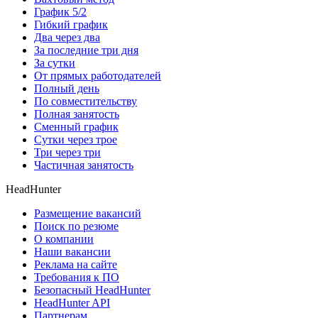
График 5/2
Гибкий график
Два через два
За последние три дня
За сутки
От прямых работодателей
Полный день
По совместительству
Полная занятость
Сменный график
Сутки через трое
Три через три
Частичная занятость
HeadHunter
Размещение вакансий
Поиск по резюме
О компании
Наши вакансии
Реклама на сайте
Требования к ПО
Безопасный HeadHunter
HeadHunter API
Партнерам