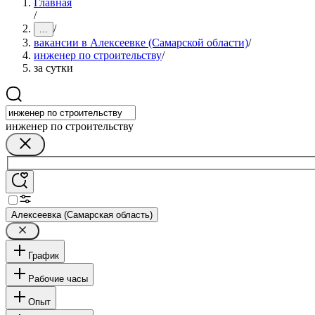
Главная
/
/
...
вакансии в Алексеевке (Самарской области)
/
инженер по строительству
/
за сутки
инженер по строительству
Алексеевка (Самарская область)
График
Рабочие часы
Опыт