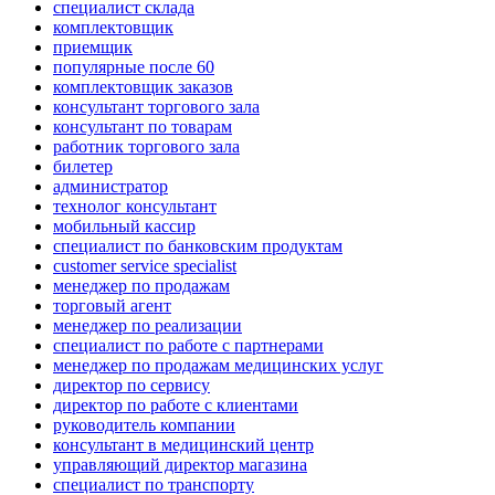
специалист склада
комплектовщик
приемщик
популярные после 60
комплектовщик заказов
консультант торгового зала
консультант по товарам
работник торгового зала
билетер
администратор
технолог консультант
мобильный кассир
специалист по банковским продуктам
customer service specialist
менеджер по продажам
торговый агент
менеджер по реализации
специалист по работе с партнерами
менеджер по продажам медицинских услуг
директор по сервису
директор по работе с клиентами
руководитель компании
консультант в медицинский центр
управляющий директор магазина
специалист по транспорту