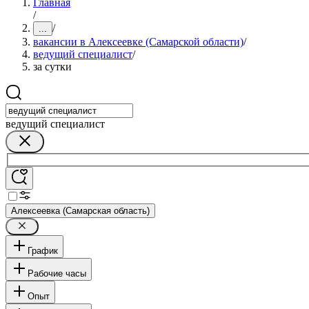
Главная
/
/
...
вакансии в Алексеевке (Самарской области)
/
ведущий специалист
/
за сутки
ведущий специалист
Алексеевка (Самарская область)
График
Рабочие часы
Опыт