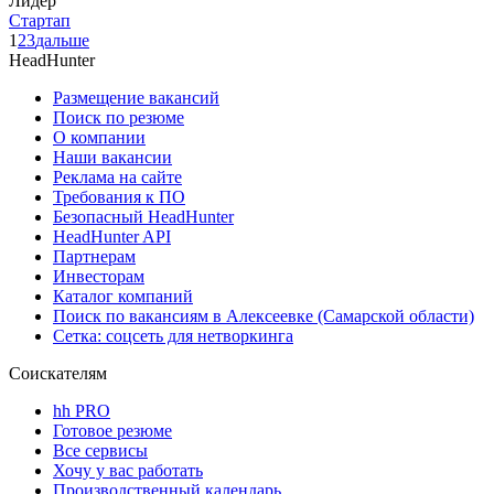
Лидер
Стартап
1
2
3
дальше
HeadHunter
Размещение вакансий
Поиск по резюме
О компании
Наши вакансии
Реклама на сайте
Требования к ПО
Безопасный HeadHunter
HeadHunter API
Партнерам
Инвесторам
Каталог компаний
Поиск по вакансиям в Алексеевке (Самарской области)
Сетка: соцсеть для нетворкинга
Соискателям
hh PRO
Готовое резюме
Все сервисы
Хочу у вас работать
Производственный календарь