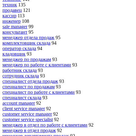
техник
135
продавец
121
кассир
113
инженер
108
sale manager
99
консультант
95
менеджер отдела продаж
95
комплектовщик склада
94
оператор склада
94
кладовщик
93
менеджер по продажам
93
менеджер по работе с клиентами
93
работник склада
93
сотрудник склада
93
специалист отдела продаж
93
специалист по продажам
93
специалист по работе с клиентами
93
специалист склада
93
account manager
92
client service manager
92
customer service manager
92
customer service specialist
92
менеджер в отдел по работе с клиентами
92
менеджер в отдел продаж
92
менеджер департамента продаж
92