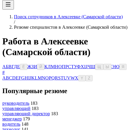
Поиск сотрудников в Алексеевке (Самарской области)
/
Резюме специалистов в Алексеевке (Самарской области)
Работа в Алексеевке
(Самарской области)
А
Б
В
Г
Д
Е
Ж
З
И
К
Л
М
Н
О
П
Р
С
Т
У
Ф
Х
Ц
Ч
Ш
Э
Ю
Ё
Й
Щ
Ы
Я
#
A
B
C
D
E
F
G
H
I
J
K
L
M
N
O
P
Q
R
S
T
U
V
W
X
Y
Z
Популярные резюме
руководитель
183
управляющий
183
управляющий директор
183
менеджер
179
водитель
148
технолог
141