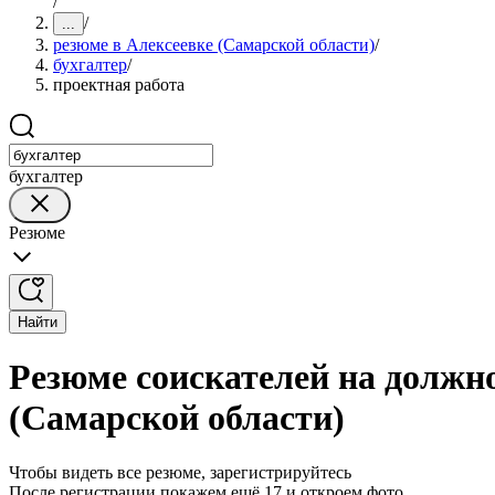
/
/
...
резюме в Алексеевке (Самарской области)
/
бухгалтер
/
проектная работа
бухгалтер
Резюме
Найти
Резюме соискателей на должно
(Самарской области)
Чтобы видеть все резюме, зарегистрируйтесь
После регистрации покажем ещё 17 и откроем фото