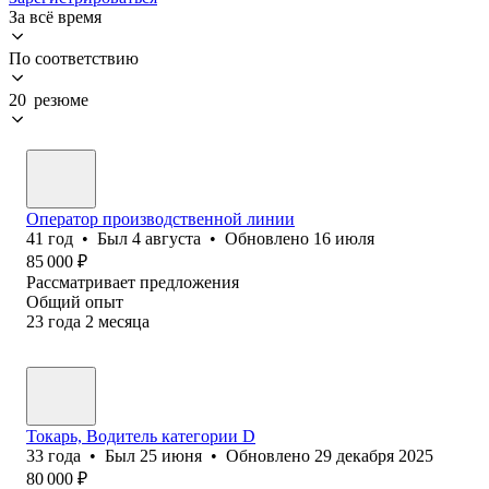
За всё время
По соответствию
20 резюме
Оператор производственной линии
41
год
•
Был
4 августа
•
Обновлено
16 июля
85 000
₽
Рассматривает предложения
Общий опыт
23
года
2
месяца
Токарь, Водитель категории D
33
года
•
Был
25 июня
•
Обновлено
29 декабря 2025
80 000
₽