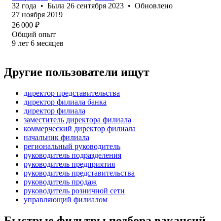
32
года
•
Была
26 сентября 2023
•
Обновлено
27 ноября 2019
26 000
₽
Общий опыт
9
лет
6
месяцев
Другие пользователи ищут
директор представительства
директор филиала банка
директор филиала
заместитель директора филиала
коммерческий директор филиала
начальник филиала
региональный руководитель
руководитель подразделения
руководитель предприятия
руководитель представительства
руководитель продаж
руководитель розничной сети
управляющий филиалом
Быстрые фильтры подбора вакансий