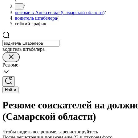
/
/
...
резюме в Алексеевке (Самарской области)
/
водитель штабелера
/
гибкий график
водитель штабелера
Резюме
Найти
Резюме соискателей на должн
(Самарской области)
Чтобы видеть все резюме, зарегистрируйтесь
После регистрации покажем ещё 23 и откроем фото