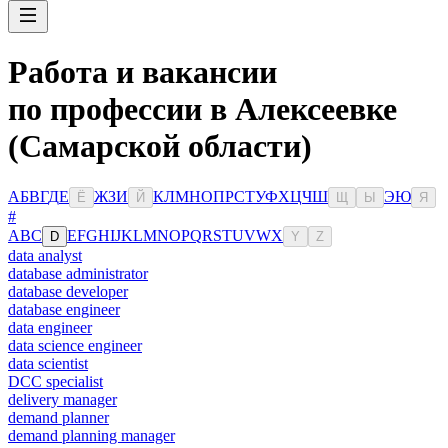
Работа и вакансии
по профессии в Алексеевке
(Самарской области)
А
Б
В
Г
Д
Е
Ж
З
И
К
Л
М
Н
О
П
Р
С
Т
У
Ф
Х
Ц
Ч
Ш
Э
Ю
Ё
Й
Щ
Ы
Я
#
A
B
C
E
F
G
H
I
J
K
L
M
N
O
P
Q
R
S
T
U
V
W
X
D
Y
Z
data analyst
database administrator
database developer
database engineer
data engineer
data science engineer
data scientist
DCC specialist
delivery manager
demand planner
demand planning manager