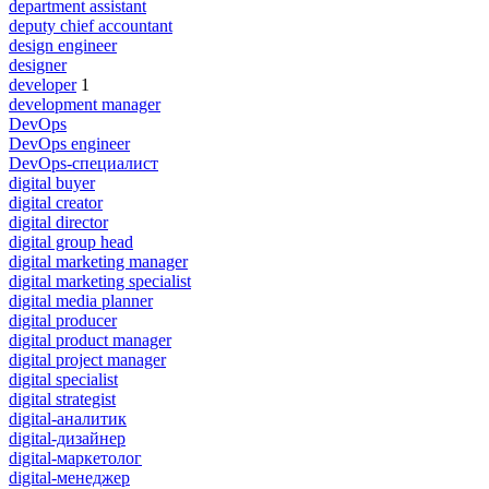
department assistant
deputy chief accountant
design engineer
designer
developer
1
development manager
DevOps
DevOps engineer
DevOps-специалист
digital buyer
digital creator
digital director
digital group head
digital marketing manager
digital marketing specialist
digital media planner
digital producer
digital product manager
digital project manager
digital specialist
digital strategist
digital-аналитик
digital-дизайнер
digital-маркетолог
digital-менеджер