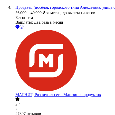
Продавец (посёлок городского типа Алексеевка, улица 
36 000
–
49 000
₽
за месяц,
до вычета налогов
Без опыта
Выплаты: Два раза в месяц
МАГНИТ, Розничная сеть. Магазины продуктов
3.4
•
27897
отзывов