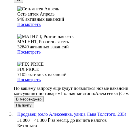
Сеть аптек Апрель
946
активных вакансий
Посмотреть
МАГНИТ, Розничная сеть
32649
активных вакансий
Посмотреть
FIX PRICE
7105
активных вакансий
Посмотреть
По вашему запросу ещё будут появляться новые вакансии
консультант по товарам
Полная занятость
Алексеевка (Сама
В мессенджер
На почту
Продавец (село Алексеевка, улица Льва Толстого, 23Б)
31 000
–
41 300
₽
за месяц,
до вычета налогов
Без опыта