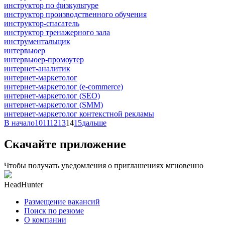
инструктор по физкультуре
инструктор производственного обучения
инструктор-спасатель
инструктор тренажерного зала
инструментальщик
интервьюер
интервьюер-промоутер
интернет-аналитик
интернет-маркетолог
интернет-маркетолог (e-commerce)
интернет-маркетолог (SEO)
интернет-маркетолог (SMM)
интернет-маркетолог контекстной рекламы
В начало
10
11
12
13
14
15
дальше
Скачайте приложение
Чтобы получать уведомления о приглашениях мгновенно
HeadHunter
Размещение вакансий
Поиск по резюме
О компании