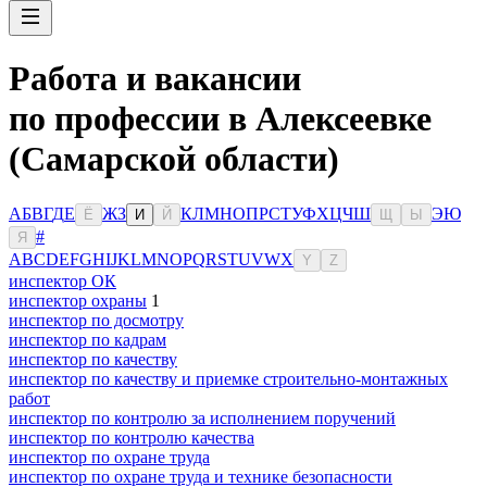
Работа и вакансии
по профессии в Алексеевке
(Самарской области)
А
Б
В
Г
Д
Е
Ж
З
К
Л
М
Н
О
П
Р
С
Т
У
Ф
Х
Ц
Ч
Ш
Э
Ю
Ё
И
Й
Щ
Ы
#
Я
A
B
C
D
E
F
G
H
I
J
K
L
M
N
O
P
Q
R
S
T
U
V
W
X
Y
Z
инспектор ОК
инспектор охраны
1
инспектор по досмотру
инспектор по кадрам
инспектор по качеству
инспектор по качеству и приемке строительно-монтажных
работ
инспектор по контролю за исполнением поручений
инспектор по контролю качества
инспектор по охране труда
инспектор по охране труда и технике безопасности