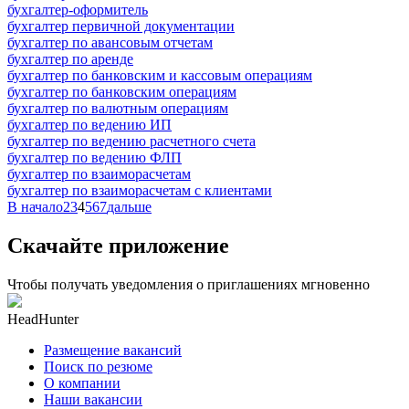
бухгалтер-оформитель
бухгалтер первичной документации
бухгалтер по авансовым отчетам
бухгалтер по аренде
бухгалтер по банковским и кассовым операциям
бухгалтер по банковским операциям
бухгалтер по валютным операциям
бухгалтер по ведению ИП
бухгалтер по ведению расчетного счета
бухгалтер по ведению ФЛП
бухгалтер по взаиморасчетам
бухгалтер по взаиморасчетам с клиентами
В начало
2
3
4
5
6
7
дальше
Скачайте приложение
Чтобы получать уведомления о приглашениях мгновенно
HeadHunter
Размещение вакансий
Поиск по резюме
О компании
Наши вакансии