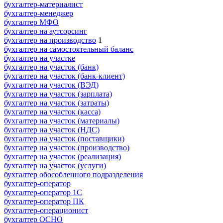
бухгалтер-материалист
бухгалтер-менеджер
бухгалтер МФО
бухгалтер на аутсорсинг
бухгалтер на производство
1
бухгалтер на самостоятельный баланс
бухгалтер на участке
бухгалтер на участок (банк)
бухгалтер на участок (банк-клиент)
бухгалтер на участок (ВЭД)
бухгалтер на участок (зарплата)
бухгалтер на участок (затраты)
бухгалтер на участок (касса)
бухгалтер на участок (материалы)
бухгалтер на участок (НДС)
бухгалтер на участок (поставщики)
бухгалтер на участок (производство)
бухгалтер на участок (реализация)
бухгалтер на участок (услуги)
бухгалтер обособленного подразделения
бухгалтер-оператор
бухгалтер-оператор 1С
бухгалтер-оператор ПК
бухгалтер-операционист
бухгалтер ОСНО