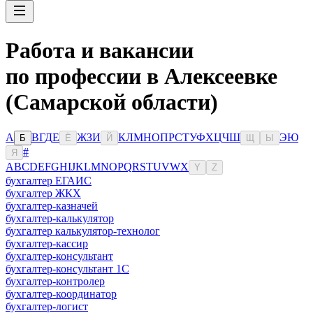
Работа и вакансии
по профессии в Алексеевке
(Самарской области)
А
В
Г
Д
Е
Ж
З
И
К
Л
М
Н
О
П
Р
С
Т
У
Ф
Х
Ц
Ч
Ш
Э
Ю
Б
Ё
Й
Щ
Ы
#
Я
A
B
C
D
E
F
G
H
I
J
K
L
M
N
O
P
Q
R
S
T
U
V
W
X
Y
Z
бухгалтер ЕГАИС
бухгалтер ЖКХ
бухгалтер-казначей
бухгалтер-калькулятор
бухгалтер калькулятор-технолог
бухгалтер-кассир
бухгалтер-консультант
бухгалтер-консультант 1С
бухгалтер-контролер
бухгалтер-координатор
бухгалтер-логист