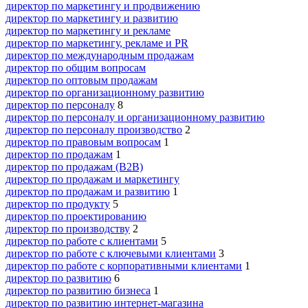
директор по маркетингу и продвижению
директор по маркетингу и развитию
директор по маркетингу и рекламе
директор по маркетингу, рекламе и PR
директор по международным продажам
директор по общим вопросам
директор по оптовым продажам
директор по организационному развитию
директор по персоналу
8
директор по персоналу и организационному развитию
директор по персоналу производство
2
директор по правовым вопросам
1
директор по продажам
1
директор по продажам (B2B)
директор по продажам и маркетингу
директор по продажам и развитию
1
директор по продукту
5
директор по проектированию
директор по производству
2
директор по работе с клиентами
5
директор по работе с ключевыми клиентами
3
директор по работе с корпоративными клиентами
1
директор по развитию
6
директор по развитию бизнеса
1
директор по развитию интернет-магазина