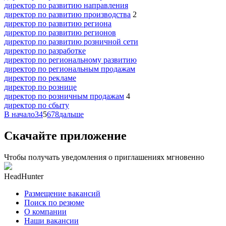
директор по развитию направления
директор по развитию производства
2
директор по развитию региона
директор по развитию регионов
директор по развитию розничной сети
директор по разработке
директор по региональному развитию
директор по региональным продажам
директор по рекламе
директор по рознице
директор по розничным продажам
4
директор по сбыту
В начало
3
4
5
6
7
8
дальше
Скачайте приложение
Чтобы получать уведомления о приглашениях мгновенно
HeadHunter
Размещение вакансий
Поиск по резюме
О компании
Наши вакансии