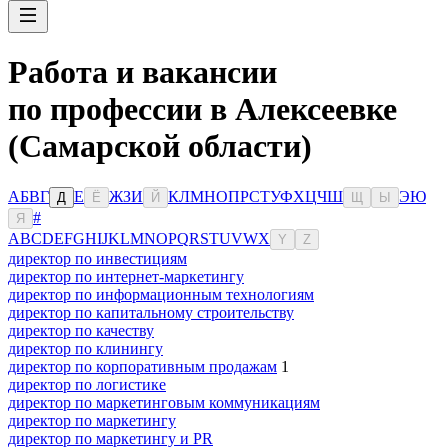
Работа и вакансии
по профессии в Алексеевке
(Самарской области)
А
Б
В
Г
Е
Ж
З
И
К
Л
М
Н
О
П
Р
С
Т
У
Ф
Х
Ц
Ч
Ш
Э
Ю
Д
Ё
Й
Щ
Ы
#
Я
A
B
C
D
E
F
G
H
I
J
K
L
M
N
O
P
Q
R
S
T
U
V
W
X
Y
Z
директор по инвестициям
директор по интернет-маркетингу
директор по информационным технологиям
директор по капитальному строительству
директор по качеству
директор по клинингу
директор по корпоративным продажам
1
директор по логистике
директор по маркетинговым коммуникациям
директор по маркетингу
директор по маркетингу и PR