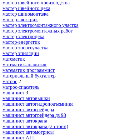
мастер швейного производства
мастер швейного цеха
мастер шиномонтажа
мастер-электрик
мастер электромонтажного участка
мастер электромонтажных работ
мастер электроцеха
мастер-энергетик
мастер энергоучастка
мастер эпиляции
математик
математик-аналитик
математик-программист
материальный бухгалтер
матрос
2
матрос-спасатель
машинист
3
машинист автовышки
машинист автогидроподъемника
машинист автогрейдера
машинист автогрейдера дз 98
машинист автокрана
машинист автокрана (25 тонн)
машинист автомотрисы
машинист АГП