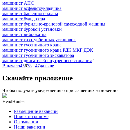
машинист АПС
машинист асфальтоукладчика
машинист башенного крана
машинист бульдозера
машинист бурильно-крановой самоходной машины
машинист буровой установки
машинист виброкатка
машинист газотурбинных установок
машинист гусеничного крана
машинист гусеничного крана РДК МКГ ДЭК
машинист гусеничного экскаватора
машинист двигателей внутреннего сгорания
1
В начало
4
5
6
7
8
...
47
дальше
Скачайте приложение
Чтобы получать уведомления о приглашениях мгновенно
HeadHunter
Размещение вакансий
Поиск по резюме
О компании
Наши вакансии