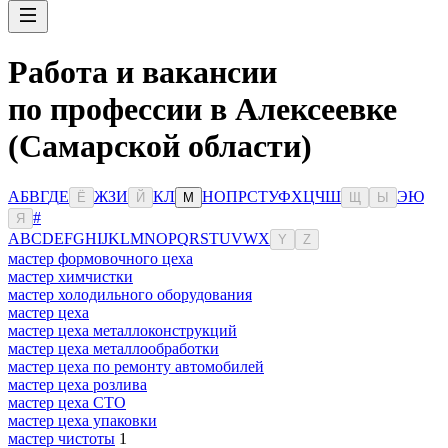
Работа и вакансии
по профессии в Алексеевке
(Самарской области)
А
Б
В
Г
Д
Е
Ж
З
И
К
Л
Н
О
П
Р
С
Т
У
Ф
Х
Ц
Ч
Ш
Э
Ю
Ё
Й
М
Щ
Ы
#
Я
A
B
C
D
E
F
G
H
I
J
K
L
M
N
O
P
Q
R
S
T
U
V
W
X
Y
Z
мастер формовочного цеха
мастер химчистки
мастер холодильного оборудования
мастер цеха
мастер цеха металлоконструкций
мастер цеха металлообработки
мастер цеха по ремонту автомобилей
мастер цеха розлива
мастер цеха СТО
мастер цеха упаковки
мастер чистоты
1