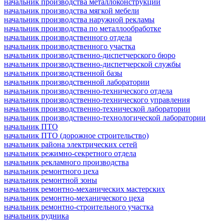
начальник производства металлоконструкций
начальник производства мягкой мебели
начальник производства наружной рекламы
начальник производства по металлообработке
начальник производственного отдела
начальник производственного участка
начальник производственно-диспетчерского бюро
начальник производственно-диспетчерской службы
начальник производственной базы
начальник производственной лаборатории
начальник производственно-технического отдела
начальник производственно-технического управления
начальник производственно-технической лаборатории
начальник производственно-технологической лаборатории
начальник ПТО
начальник ПТО (дорожное строительство)
начальник района электрических сетей
начальник режимно-секретного отдела
начальник рекламного производства
начальник ремонтного цеха
начальник ремонтной зоны
начальник ремонтно-механических мастерских
начальник ремонтно-механического цеха
начальник ремонтно-строительного участка
начальник рудника