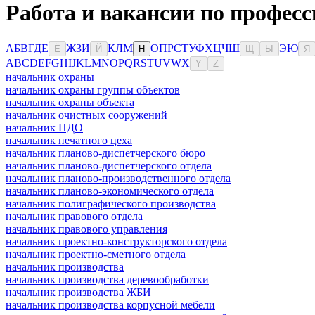
Работа и вакансии по професс
А
Б
В
Г
Д
Е
Ж
З
И
К
Л
М
О
П
Р
С
Т
У
Ф
Х
Ц
Ч
Ш
Э
Ю
Ё
Й
Н
Щ
Ы
Я
A
B
C
D
E
F
G
H
I
J
K
L
M
N
O
P
Q
R
S
T
U
V
W
X
Y
Z
начальник охраны
начальник охраны группы объектов
начальник охраны объекта
начальник очистных сооружений
начальник ПДО
начальник печатного цеха
начальник планово-диспетчерского бюро
начальник планово-диспетчерского отдела
начальник планово-производственного отдела
начальник планово-экономического отдела
начальник полиграфического производства
начальник правового отдела
начальник правового управления
начальник проектно-конструкторского отдела
начальник проектно-сметного отдела
начальник производства
начальник производства деревообработки
начальник производства ЖБИ
начальник производства корпусной мебели