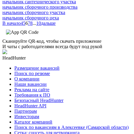
начальник сантехнического участка
начальник сборочного производства
начальник сборочного участка
начальник сборочного цеха
В начало
4
5
6
7
8
...
10
дальше
Сканируйте QR-код, чтобы скачать приложение
И чаты с работодателями всегда будут под рукой
HeadHunter
Размещение вакансий
Поиск по резюме
О компании
Наши вакансии
Реклама на сайте
Требования к ПО
Безопасный HeadHunter
HeadHunter API
Партнерам
Инвесторам
Каталог компаний
Поиск по вакансиям в Алексеевке (Самарской области)
Сетка: соцсеть для нетворкинга