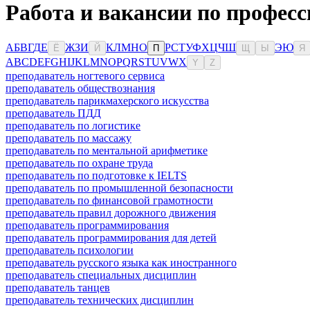
Работа и вакансии по професс
А
Б
В
Г
Д
Е
Ж
З
И
К
Л
М
Н
О
Р
С
Т
У
Ф
Х
Ц
Ч
Ш
Э
Ю
Ё
Й
П
Щ
Ы
Я
A
B
C
D
E
F
G
H
I
J
K
L
M
N
O
P
Q
R
S
T
U
V
W
X
Y
Z
преподаватель ногтевого сервиса
преподаватель обществознания
преподаватель парикмахерского искусства
преподаватель ПДД
преподаватель по логистике
преподаватель по массажу
преподаватель по ментальной арифметике
преподаватель по охране труда
преподаватель по подготовке к IELTS
преподаватель по промышленной безопасности
преподаватель по финансовой грамотности
преподаватель правил дорожного движения
преподаватель программирования
преподаватель программирования для детей
преподаватель психологии
преподаватель русского языка как иностранного
преподаватель специальных дисциплин
преподаватель танцев
преподаватель технических дисциплин