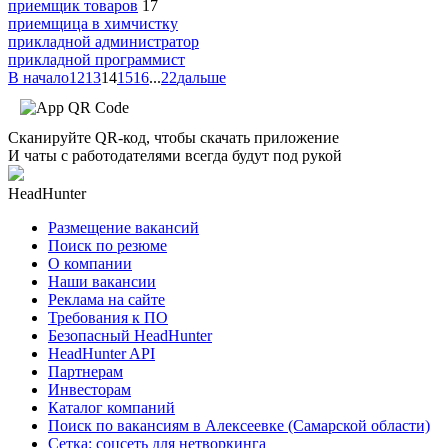
приемщик товаров
17
приемщица в химчистку
прикладной администратор
прикладной программист
В начало
12
13
14
15
16
...
22
дальше
Сканируйте QR-код, чтобы скачать приложение
И чаты с работодателями всегда будут под рукой
HeadHunter
Размещение вакансий
Поиск по резюме
О компании
Наши вакансии
Реклама на сайте
Требования к ПО
Безопасный HeadHunter
HeadHunter API
Партнерам
Инвесторам
Каталог компаний
Поиск по вакансиям в Алексеевке (Самарской области)
Сетка: соцсеть для нетворкинга