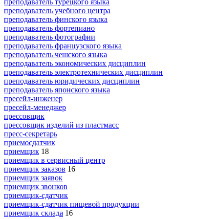
преподаватель турецкого языка
преподаватель учебного центра
преподаватель финского языка
преподаватель фортепиано
преподаватель фотографии
преподаватель французского языка
преподаватель чешского языка
преподаватель экономических дисциплин
преподаватель электротехнических дисциплин
преподаватель юридических дисциплин
преподаватель японского языка
пресейл-инженер
пресейл-менеджер
прессовщик
прессовщик изделий из пластмасс
пресс-секретарь
приемосдатчик
приемщик
18
приемщик в сервисный центр
приемщик заказов
16
приемщик заявок
приемщик звонков
приемщик-сдатчик
приемщик-сдатчик пищевой продукции
приемщик склада
16