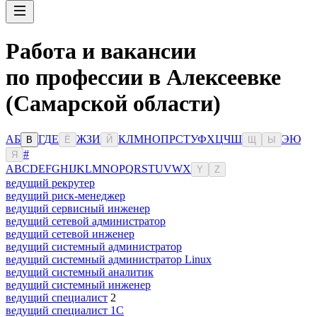
Работа и вакансии
по профессии в Алексеевке
(Самарской области)
А
Б
Г
Д
Е
Ж
З
И
К
Л
М
Н
О
П
Р
С
Т
У
Ф
Х
Ц
Ч
Ш
Э
Ю
В
Ё
Й
Щ
Ы
#
Я
A
B
C
D
E
F
G
H
I
J
K
L
M
N
O
P
Q
R
S
T
U
V
W
X
Y
Z
ведущий рекрутер
ведущий риск-менеджер
ведущий сервисный инженер
ведущий сетевой администратор
ведущий сетевой инженер
ведущий системный администратор
ведущий системный администратор Linux
ведущий системный аналитик
ведущий системный инженер
ведущий специалист
2
ведущий специалист 1С